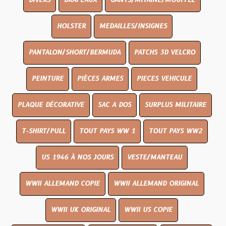
DIVERS
DRAPEAUX
GANTS/MITAINE/MOUFFLE
HOLSTER
MEDAILLES/INSIGNES
PANTALON/SHORT/BERMUDA
PATCHS 3D VELCRO
PEINTURE
PIÈCES ARMES
PIECES VEHICULE
PLAQUE DÉCORATIVE
SAC A DOS
SURPLUS MILITAIRE
T-SHIRT/PULL
TOUT PAYS WW 1
TOUT PAYS WW2
US 1946 À NOS JOURS
VESTE/MANTEAU
WWII ALLEMAND COPIE
WWII ALLEMAND ORIGINAL
WWII UK ORIGINAL
WWII US COPIE