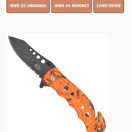
WWII US ORGIGINAL
WWII US INSIGNES
LIVRE/REVUE