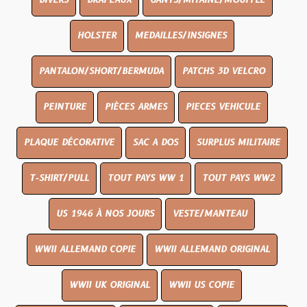
DIVERS
DRAPEAUX
GANTS/MITAINE/MOUFFLE
HOLSTER
MEDAILLES/INSIGNES
PANTALON/SHORT/BERMUDA
PATCHS 3D VELCRO
PEINTURE
PIÈCES ARMES
PIECES VEHICULE
PLAQUE DÉCORATIVE
SAC A DOS
SURPLUS MILITAIRE
T-SHIRT/PULL
TOUT PAYS WW 1
TOUT PAYS WW2
US 1946 À NOS JOURS
VESTE/MANTEAU
WWII ALLEMAND COPIE
WWII ALLEMAND ORIGINAL
WWII UK ORIGINAL
WWII US COPIE