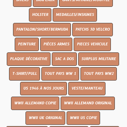
DIVERS
DRAPEAUX
GANTS/MITAINE/MOUFFLE
HOLSTER
MEDAILLES/INSIGNES
PANTALON/SHORT/BERMUDA
PATCHS 3D VELCRO
PEINTURE
PIÈCES ARMES
PIECES VEHICULE
PLAQUE DÉCORATIVE
SAC A DOS
SURPLUS MILITAIRE
T-SHIRT/PULL
TOUT PAYS WW 1
TOUT PAYS WW2
US 1946 À NOS JOURS
VESTE/MANTEAU
WWII ALLEMAND COPIE
WWII ALLEMAND ORIGINAL
WWII UK ORIGINAL
WWII US COPIE