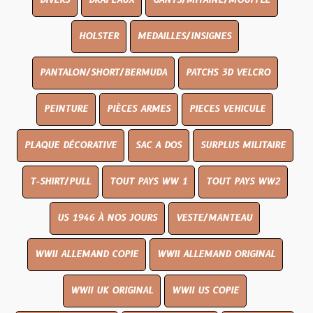
DIVERS
DRAPEAUX
GANTS/MITAINE/MOUFFLE
HOLSTER
MEDAILLES/INSIGNES
PANTALON/SHORT/BERMUDA
PATCHS 3D VELCRO
PEINTURE
PIÈCES ARMES
PIECES VEHICULE
PLAQUE DÉCORATIVE
SAC A DOS
SURPLUS MILITAIRE
T-SHIRT/PULL
TOUT PAYS WW 1
TOUT PAYS WW2
US 1946 À NOS JOURS
VESTE/MANTEAU
WWII ALLEMAND COPIE
WWII ALLEMAND ORIGINAL
WWII UK ORIGINAL
WWII US COPIE