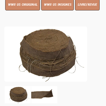
WWII US ORGIGINAL
WWII US INSIGNES
LIVRE/REVUE