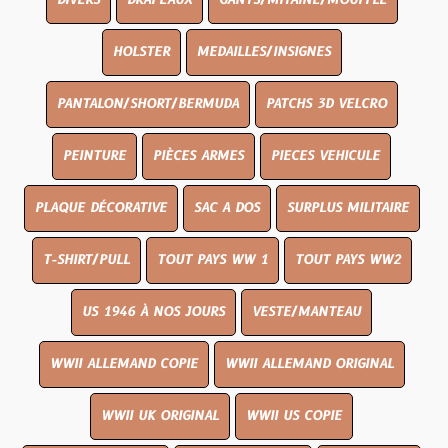
DIVERS
DRAPEAUX
GANTS/MITAINE/MOUFFLE
HOLSTER
MEDAILLES/INSIGNES
PANTALON/SHORT/BERMUDA
PATCHS 3D VELCRO
PEINTURE
PIÈCES ARMES
PIECES VEHICULE
PLAQUE DÉCORATIVE
SAC A DOS
SURPLUS MILITAIRE
T-SHIRT/PULL
TOUT PAYS WW 1
TOUT PAYS WW2
US 1946 À NOS JOURS
VESTE/MANTEAU
WWII ALLEMAND COPIE
WWII ALLEMAND ORIGINAL
WWII UK ORIGINAL
WWII US COPIE