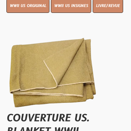
WWII US ORGIGINAL
WWII US INSIGNES
LIVRE/REVUE
COUVERTURE US.