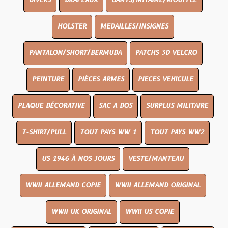
DIVERS
DRAPEAUX
GANTS/MITAINE/MOUFFLE
HOLSTER
MEDAILLES/INSIGNES
PANTALON/SHORT/BERMUDA
PATCHS 3D VELCRO
PEINTURE
PIÈCES ARMES
PIECES VEHICULE
PLAQUE DÉCORATIVE
SAC A DOS
SURPLUS MILITAIRE
T-SHIRT/PULL
TOUT PAYS WW 1
TOUT PAYS WW2
US 1946 À NOS JOURS
VESTE/MANTEAU
WWII ALLEMAND COPIE
WWII ALLEMAND ORIGINAL
WWII UK ORIGINAL
WWII US COPIE