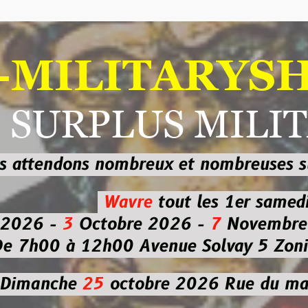
ILITARYSHOP
RPLUS MILITAI
dons nombreux et nombreuses
sur les
b
Wavre
tout les 1er samedi
-
3
Octobre 2026 -
7
Novembre 2026 
 à 12h00
Avenue Solvay 5 Zoning nor
che
25
octobre 2026
Rue du marché co