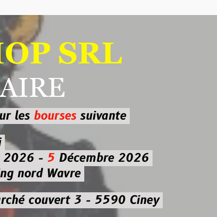
 SRL
RE
ourses
suivante
-
5
Décembre 2026
d Wavre
uvert 3 - 5590 Ciney