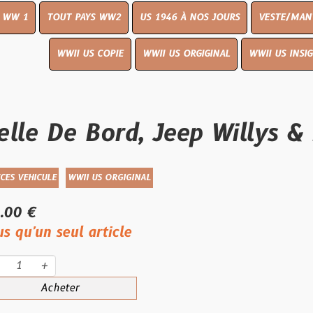
UT PAYS WW2
US 1946 À NOS JOURS
VESTE/MANTEAU
WWI
WWII US COPIE
WWII US ORGIGINAL
WWII US INSIGNES
LIVR
De Bord, Jeep Willys & Dod
WWII US ORGIGINAL
eul article
eter