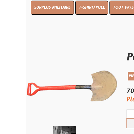
SURPLUS MILITAIRE
T-SHIRT/PULL
TOUT PAYS WW 1
TO
Pelle 
PIECES VEHICULE
70.00 €
Plus qu'un s
-
+
Ach