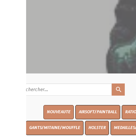
search
NOUVEAUTE
AIRSOFT/PAINTBALL
RATIONS
BLASO
GANTS/MITAINE/MOUFFLE
HOLSTER
MEDAILLES/INSIGNES