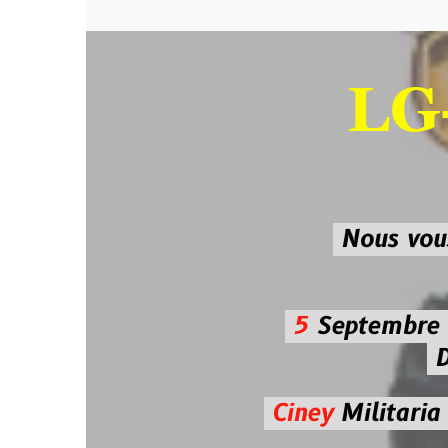
LG-M
SU
Nous vous atten
5
Septembre 2026 
De 7h00
Ciney
Militaria
Diman