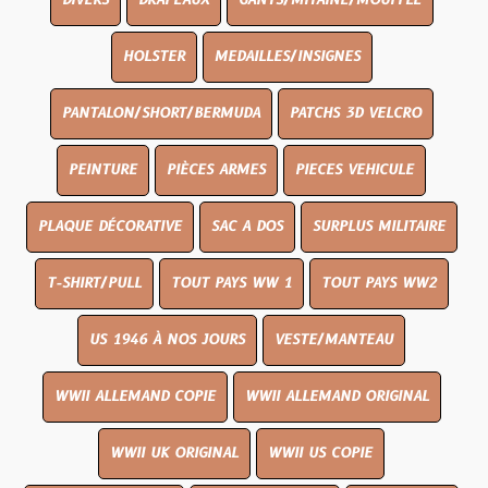
DIVERS
DRAPEAUX
GANTS/MITAINE/MOUFFLE
HOLSTER
MEDAILLES/INSIGNES
PANTALON/SHORT/BERMUDA
PATCHS 3D VELCRO
PEINTURE
PIÈCES ARMES
PIECES VEHICULE
PLAQUE DÉCORATIVE
SAC A DOS
SURPLUS MILITAIRE
T-SHIRT/PULL
TOUT PAYS WW 1
TOUT PAYS WW2
US 1946 À NOS JOURS
VESTE/MANTEAU
WWII ALLEMAND COPIE
WWII ALLEMAND ORIGINAL
WWII UK ORIGINAL
WWII US COPIE