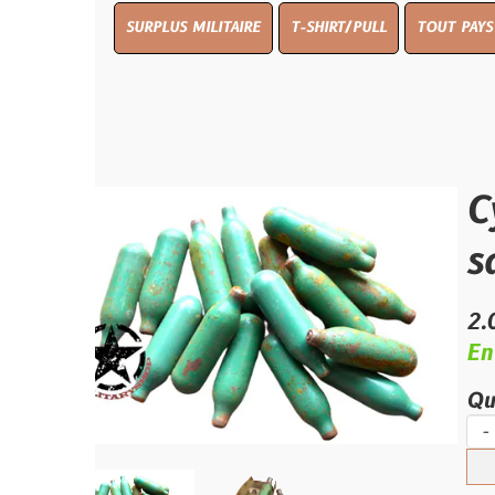
SURPLUS MILITAIRE
T-SHIRT/PULL
TOUT PAYS WW 1
TO
Cylind
sauvet
2.00 €
En stock
Quantité :
-
+
Ajouter 