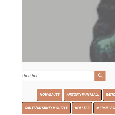
search
NOUVEAUTE
AIRSOFT/PAINTBALL
RATIONS
BLASO
GANTS/MITAINE/MOUFFLE
HOLSTER
MEDAILLES/INSIGNES