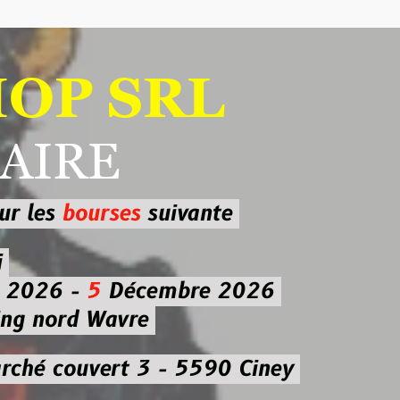
 SRL
RE
ourses
suivante
-
5
Décembre 2026
d Wavre
uvert 3 - 5590 Ciney