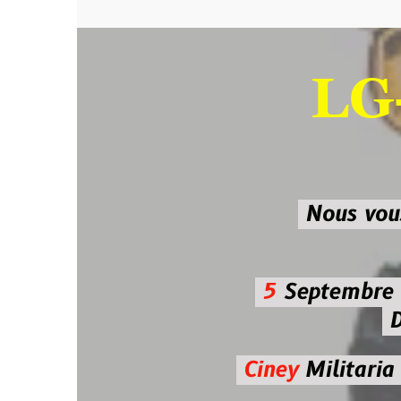
LG-M
SU
Nous vous atten
5
Septembre 2026 
De 7h00
Ciney
Militaria
Diman