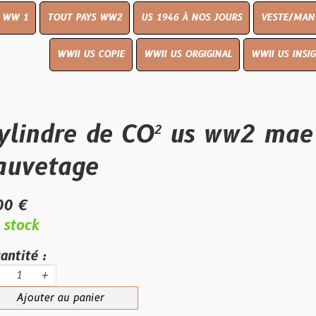
UT PAYS WW2
US 1946 À NOS JOURS
VESTE/MANTEAU
WWI
WWII US COPIE
WWII US ORGIGINAL
WWII US INSIGNES
LIVR
re de CO² us ww2 mae west 
age
au panier