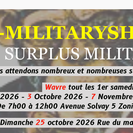
ILITARYSHOP
RPLUS MILITAI
dons nombreux et nombreuses
sur les
b
Wavre
tout les 1er samedi
-
3
Octobre 2026 -
7
Novembre 2026 
 à 12h00
Avenue Solvay 5 Zoning nor
che
25
octobre 2026
Rue du marché co