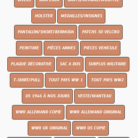
DIVERS
DRAPEAUX
GANTS/MITAINE/MOUFFLE
HOLSTER
MEDAILLES/INSIGNES
PANTALON/SHORT/BERMUDA
PATCHS 3D VELCRO
PEINTURE
PIÈCES ARMES
PIECES VEHICULE
PLAQUE DÉCORATIVE
SAC A DOS
SURPLUS MILITAIRE
T-SHIRT/PULL
TOUT PAYS WW 1
TOUT PAYS WW2
US 1946 À NOS JOURS
VESTE/MANTEAU
WWII ALLEMAND COPIE
WWII ALLEMAND ORIGINAL
WWII UK ORIGINAL
WWII US COPIE