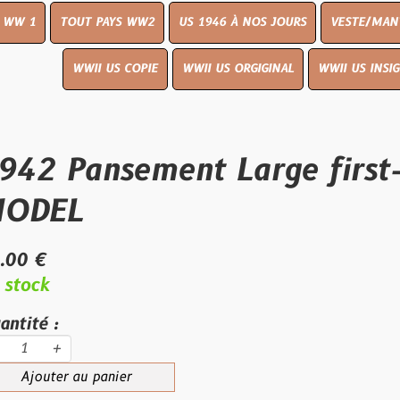
UT PAYS WW2
US 1946 À NOS JOURS
VESTE/MANTEAU
WWI
WWII US COPIE
WWII US ORGIGINAL
WWII US INSIGNES
LIVR
ansement Large first-aid dr
L
au panier