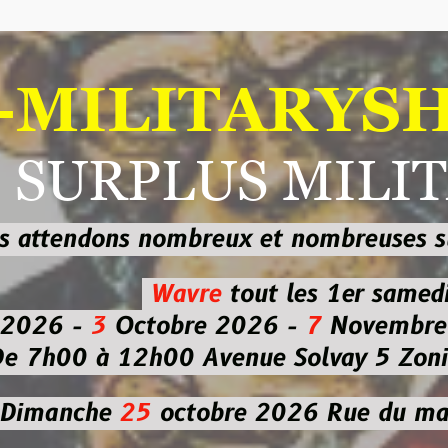
ILITARYSHOP
RPLUS MILITAI
dons nombreux et nombreuses
sur les
b
Wavre
tout les 1er samedi
-
3
Octobre 2026 -
7
Novembre 2026 
 à 12h00
Avenue Solvay 5 Zoning nor
che
25
octobre 2026
Rue du marché co