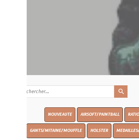
search
NOUVEAUTE
AIRSOFT/PAINTBALL
RATIONS
BLASO
GANTS/MITAINE/MOUFFLE
HOLSTER
MEDAILLES/INSIGNES