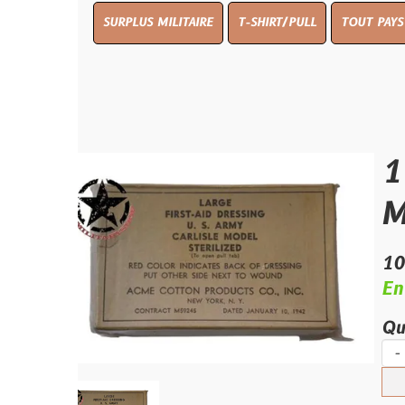
SURPLUS MILITAIRE
T-SHIRT/PULL
TOUT PAYS WW 1
TO
1942 P
MODE
10.00 €
En stock
Quantité :
-
+
Ajouter 