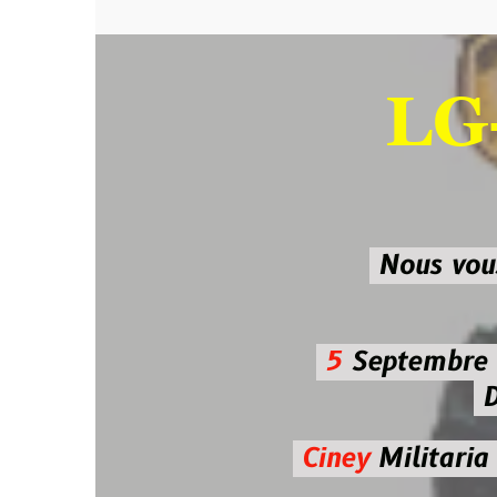
LG-M
SU
Nous vous atten
5
Septembre 2026 
De 7h00
Ciney
Militaria
Diman