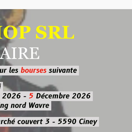
 SRL
RE
ourses
suivante
-
5
Décembre 2026
d Wavre
uvert 3 - 5590 Ciney