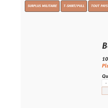
SURPLUS MILITAIRE
T-SHIRT/PULL
TOUT PAYS WW 1
TO
Boite 
10.00 €
Plus que 2 
Quantité :
-
+
Ajouter 