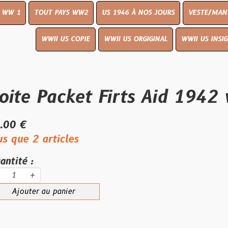
UT PAYS WW2
US 1946 À NOS JOURS
VESTE/MANTEAU
WWI
WWII US COPIE
WWII US ORGIGINAL
WWII US INSIGNES
LIVR
Packet Firts Aid 1942 vide
articles
au panier