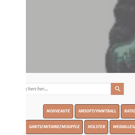
search
NOUVEAUTE
AIRSOFT/PAINTBALL
RATIONS
BLASO
GANTS/MITAINE/MOUFFLE
HOLSTER
MEDAILLES/INSIGNES