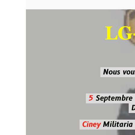
LG-M
SU
Nous vous atten
5
Septembre 2026 
De 7h00
Ciney
Militaria
Diman