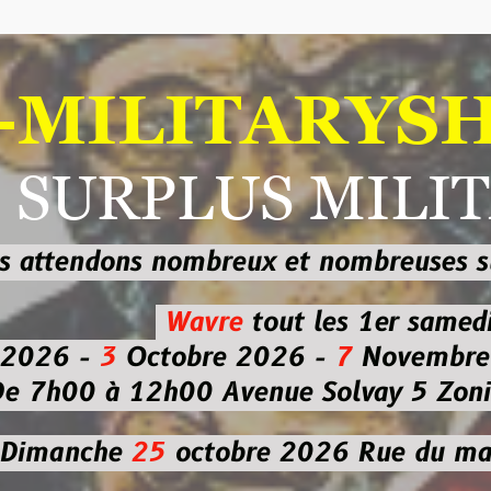
ILITARYSHOP
RPLUS MILITAI
dons nombreux et nombreuses
sur les
b
Wavre
tout les 1er samedi
-
3
Octobre 2026 -
7
Novembre 2026 
 à 12h00
Avenue Solvay 5 Zoning nor
che
25
octobre 2026
Rue du marché co