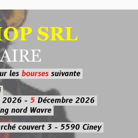
 SRL
RE
ourses
suivante
-
5
Décembre 2026
d Wavre
uvert 3 - 5590 Ciney