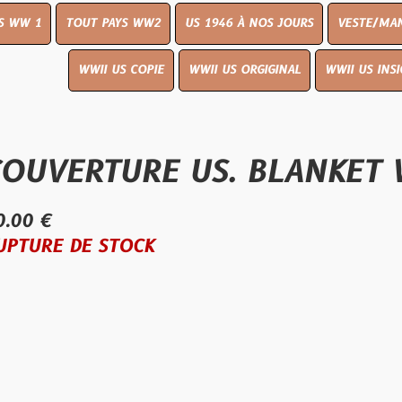
OUT PAYS WW2
US 1946 À NOS JOURS
VESTE/MANTEAU
WWI
WWII US COPIE
WWII US ORGIGINAL
WWII US INSIGNES
LIVR
RTURE US. BLANKET WWII
E STOCK