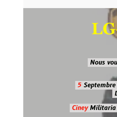
LG-M
SU
Nous vous atten
5
Septembre 2026 
De 7h00
Ciney
Militaria
Diman