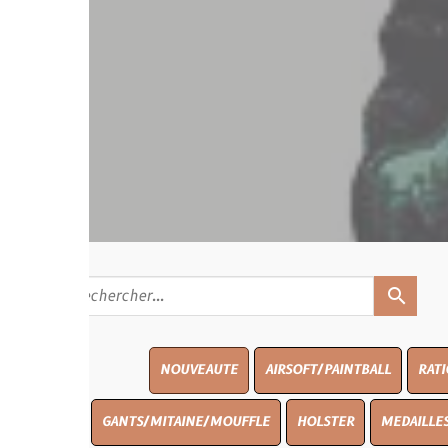
search
NOUVEAUTE
AIRSOFT/PAINTBALL
RATIONS
BLAS
GANTS/MITAINE/MOUFFLE
HOLSTER
MEDAILLES/INSIGNES