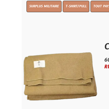
SURPLUS MILITAIRE
T-SHIRT/PULL
TOUT PAYS WW 1
T
COUVE
60.00 €
RUPTURE D