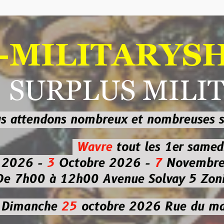
ILITARYSHOP
RPLUS MILITAI
dons nombreux et nombreuses
sur les
b
Wavre
tout les 1er samedi
-
3
Octobre 2026 -
7
Novembre 2026 
 à 12h00
Avenue Solvay 5 Zoning nor
che
25
octobre 2026
Rue du marché co