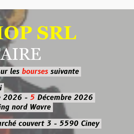
 SRL
RE
ourses
suivante
-
5
Décembre 2026
d Wavre
uvert 3 - 5590 Ciney