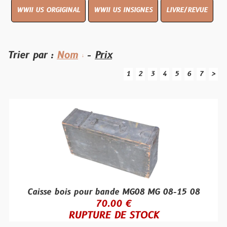
WWII US ORGIGINAL
WWII US INSIGNES
LIVRE/REVUE
Trier par :
Nom
-
Prix
1
2
3
4
5
6
7
>
Caisse bois pour bande MG08 MG 08-15 08
70.00 €
RUPTURE DE STOCK