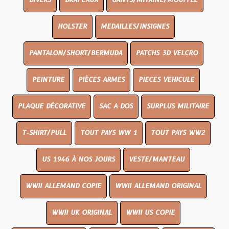
DIVERS
DRAPEAUX
GANTS/MITAINE/MOUFFLE
HOLSTER
MEDAILLES/INSIGNES
PANTALON/SHORT/BERMUDA
PATCHS 3D VELCRO
PEINTURE
PIÈCES ARMES
PIECES VEHICULE
PLAQUE DÉCORATIVE
SAC A DOS
SURPLUS MILITAIRE
T-SHIRT/PULL
TOUT PAYS WW 1
TOUT PAYS WW2
US 1946 À NOS JOURS
VESTE/MANTEAU
WWII ALLEMAND COPIE
WWII ALLEMAND ORIGINAL
WWII UK ORIGINAL
WWII US COPIE