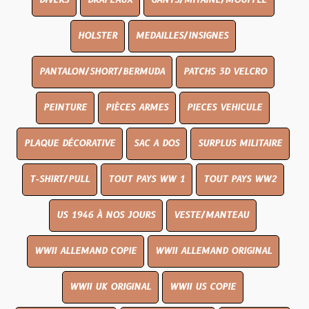
DIVERS
DRAPEAUX
GANTS/MITAINE/MOUFFLE
HOLSTER
MEDAILLES/INSIGNES
PANTALON/SHORT/BERMUDA
PATCHS 3D VELCRO
PEINTURE
PIÈCES ARMES
PIECES VEHICULE
PLAQUE DÉCORATIVE
SAC A DOS
SURPLUS MILITAIRE
T-SHIRT/PULL
TOUT PAYS WW 1
TOUT PAYS WW2
US 1946 À NOS JOURS
VESTE/MANTEAU
WWII ALLEMAND COPIE
WWII ALLEMAND ORIGINAL
WWII UK ORIGINAL
WWII US COPIE