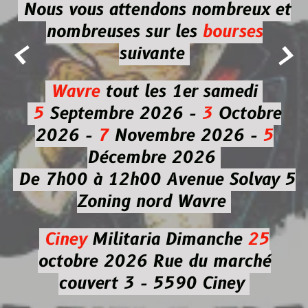
Nous vous attendons nombreux et
nombreuses
sur les
bourses


suivante
Wavre
tout les 1er samedi
5
Septembre 2026 -
3
Octobre
2026 -
7
Novembre 2026 -
5
Décembre 2026
De 7h00 à 12h00
Avenue Solvay 5
Zoning nord Wavre
Ciney
Militaria
Dimanche
25
octobre 2026
Rue du marché
couvert 3 - 5590 Ciney