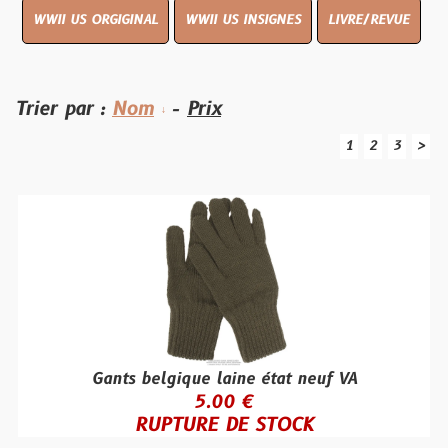
WWII US ORGIGINAL
WWII US INSIGNES
LIVRE/REVUE
Trier par :
Nom
-
Prix
1
2
3
>
Gants belgique laine état neuf VA
5.00 €
RUPTURE DE STOCK