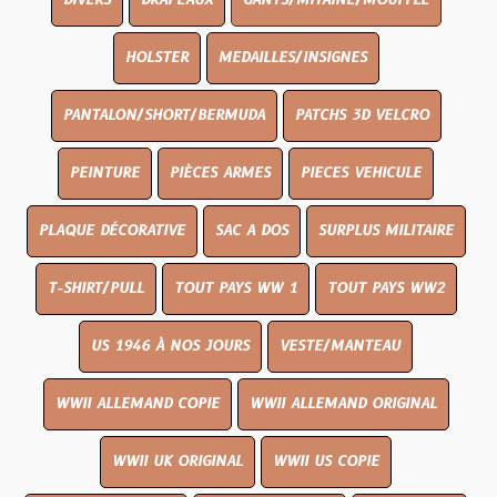
DIVERS
DRAPEAUX
GANTS/MITAINE/MOUFFLE
HOLSTER
MEDAILLES/INSIGNES
PANTALON/SHORT/BERMUDA
PATCHS 3D VELCRO
PEINTURE
PIÈCES ARMES
PIECES VEHICULE
PLAQUE DÉCORATIVE
SAC A DOS
SURPLUS MILITAIRE
T-SHIRT/PULL
TOUT PAYS WW 1
TOUT PAYS WW2
US 1946 À NOS JOURS
VESTE/MANTEAU
WWII ALLEMAND COPIE
WWII ALLEMAND ORIGINAL
WWII UK ORIGINAL
WWII US COPIE