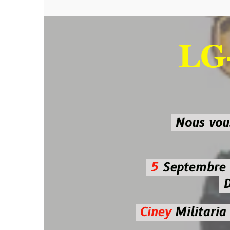
LG-M
SU
Nous vous atten
5
Septembre 2026 
De 7h00
Ciney
Militaria
Diman