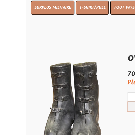
SURPLUS MILITAIRE
T-SHIRT/PULL
TOUT PAYS WW 1
TO
oversh
70.00 €
Plus qu'un s
-
+
Ach