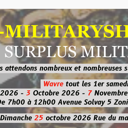
ILITARYSHOP
RPLUS MILITAI
dons nombreux et nombreuses
sur les
b
Wavre
tout les 1er samedi
-
3
Octobre 2026 -
7
Novembre 2026 
 à 12h00
Avenue Solvay 5 Zoning nor
che
25
octobre 2026
Rue du marché co