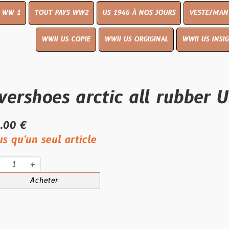
UT PAYS WW2
US 1946 À NOS JOURS
VESTE/MANTEAU
WWI
WWII US COPIE
WWII US ORGIGINAL
WWII US INSIGNES
LIVR
oes arctic all rubber U.S. 
eul article
eter