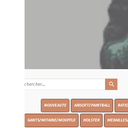
search
NOUVEAUTE
AIRSOFT/PAINTBALL
RATIONS
BLASO
GANTS/MITAINE/MOUFFLE
HOLSTER
MEDAILLES/INSIGNES