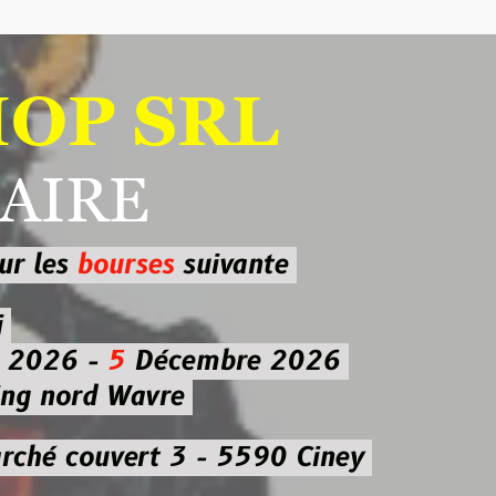
 SRL
RE
ourses
suivante
-
5
Décembre 2026
d Wavre
uvert 3 - 5590 Ciney