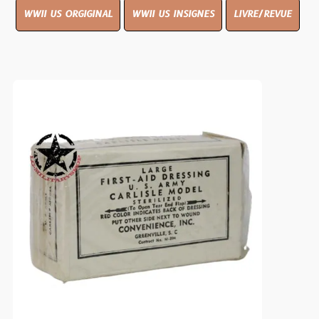
WWII US ORGIGINAL
WWII US INSIGNES
LIVRE/REVUE