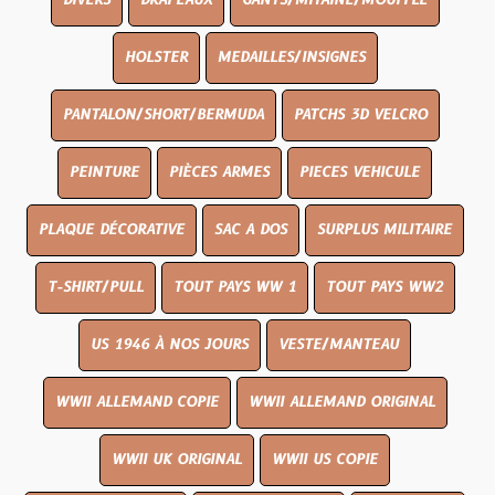
DIVERS
DRAPEAUX
GANTS/MITAINE/MOUFFLE
HOLSTER
MEDAILLES/INSIGNES
PANTALON/SHORT/BERMUDA
PATCHS 3D VELCRO
PEINTURE
PIÈCES ARMES
PIECES VEHICULE
PLAQUE DÉCORATIVE
SAC A DOS
SURPLUS MILITAIRE
T-SHIRT/PULL
TOUT PAYS WW 1
TOUT PAYS WW2
US 1946 À NOS JOURS
VESTE/MANTEAU
WWII ALLEMAND COPIE
WWII ALLEMAND ORIGINAL
WWII UK ORIGINAL
WWII US COPIE