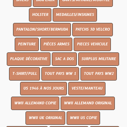
DIVERS
DRAPEAUX
GANTS/MITAINE/MOUFFLE
HOLSTER
MEDAILLES/INSIGNES
PANTALON/SHORT/BERMUDA
PATCHS 3D VELCRO
PEINTURE
PIÈCES ARMES
PIECES VEHICULE
PLAQUE DÉCORATIVE
SAC A DOS
SURPLUS MILITAIRE
T-SHIRT/PULL
TOUT PAYS WW 1
TOUT PAYS WW2
US 1946 À NOS JOURS
VESTE/MANTEAU
WWII ALLEMAND COPIE
WWII ALLEMAND ORIGINAL
WWII UK ORIGINAL
WWII US COPIE