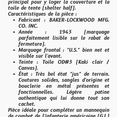
principal pour y loger la couverture et la
toile de tente (
shelter half
).
Caractéristiques de la pièce :
Fabricant :
BAKER-LOCKWOOD MFG.
CO. INC.
Année :
1943 (marquage
parfaitement lisible sur le rabat de
fermeture).
Marquage frontal :
"U.S." bien net et
visible sur l'avant.
Teinte :
Toile OD#3 (Kaki clair /
Canvas).
État :
Très bel état "jus" de terrain.
Coutures solides, sangles d'origine et
bouclerie en métal présentes et
fonctionnelles. Légère patine
authentique qui lui donne tout son
cachet.
Pièce idéale pour compléter un mannequin
de combat de l'infanterie américaine (G.I.)