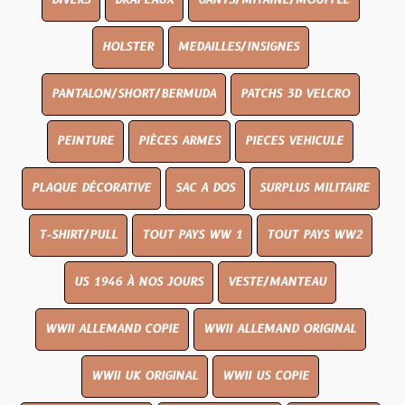
DIVERS
DRAPEAUX
GANTS/MITAINE/MOUFFLE
HOLSTER
MEDAILLES/INSIGNES
PANTALON/SHORT/BERMUDA
PATCHS 3D VELCRO
PEINTURE
PIÈCES ARMES
PIECES VEHICULE
PLAQUE DÉCORATIVE
SAC A DOS
SURPLUS MILITAIRE
T-SHIRT/PULL
TOUT PAYS WW 1
TOUT PAYS WW2
US 1946 À NOS JOURS
VESTE/MANTEAU
WWII ALLEMAND COPIE
WWII ALLEMAND ORIGINAL
WWII UK ORIGINAL
WWII US COPIE