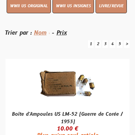
WWII US ORGIGINAL
WWII US INSIGNES
LIVRE/REVUE
Trier par :
Nom
-
Prix
1
2
3
4
5
>
Boîte d'Ampoules US LM-52 (Guerre de Corée /
1953)
10.00 €