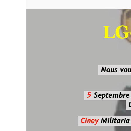
LG-M
SU
Nous vous atten
5
Septembre 2026 
De 7h00
Ciney
Militaria
Diman