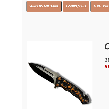
SURPLUS MILITAIRE
T-SHIRT/PULL
TOUT PAYS WW 1
T
Coutea
10.00 €
RUPTURE D