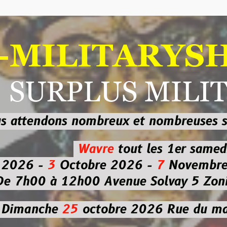
ILITARYSHOP
RPLUS MILITAI
dons nombreux et nombreuses
sur les
b
Wavre
tout les 1er samedi
-
3
Octobre 2026 -
7
Novembre 2026 
 à 12h00
Avenue Solvay 5 Zoning nor
che
25
octobre 2026
Rue du marché co