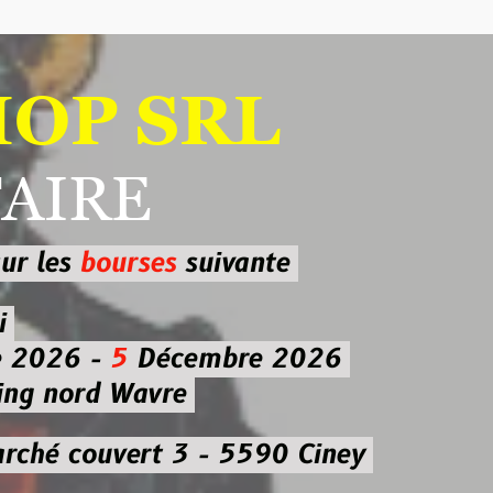
 SRL
RE
ourses
suivante
-
5
Décembre 2026
d Wavre
uvert 3 - 5590 Ciney