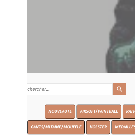
search
NOUVEAUTE
AIRSOFT/PAINTBALL
RATIONS
BLAS
GANTS/MITAINE/MOUFFLE
HOLSTER
MEDAILLES/INSIGNES