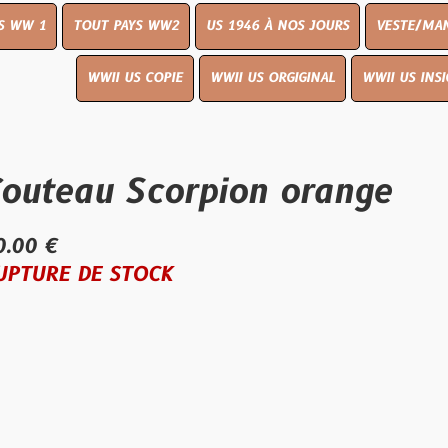
OUT PAYS WW2
US 1946 À NOS JOURS
VESTE/MANTEAU
WWI
WWII US COPIE
WWII US ORGIGINAL
WWII US INSIGNES
LIVR
u Scorpion orange
E STOCK