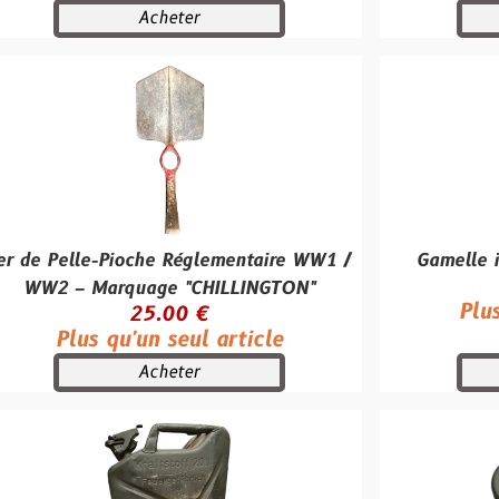
Acheter
Achete
e-Pioche Réglementaire WW1 /
Gamelle individuell
30.00
Marquage "CHILLINGTON"
Plus qu'un se
25.00 €
 qu'un seul article
Acheter
Achete