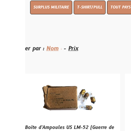
SURPLUS MILITAIRE
T-SHIRT/PULL
TOUT PAYS WW 1
TO
ier par :
Nom
-
Prix
Boîte d'Ampoules US LM-52 (Guerre de
Boussole 