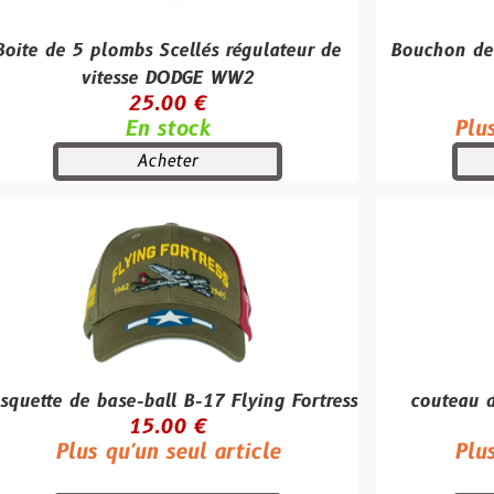
plombs Scellés régulateur de
Bouchon de tir à blan
itesse DODGE WW2
M96 / 
25.00 €
50.00
En stock
Plus qu'un se
Acheter
Achete
base-ball B-17 Flying Fortress
couteau de tranché
15.00 €
250.0
 qu'un seul article
Plus qu'un se