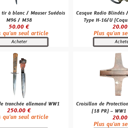
c / Mauser Suédois
Casque Radio Blindés / Tankiste 
M38
Type H-16/U (Coquille MX-23
 €
20.00 €
ul article
Plus qu'un seul article
r
Acheter
e allemand WW1
Croisillon de Protection Obus 18
0 €
(18 PR) – WW1 Britanniqu
ul article
20.00 €
Plus qu'un seul article