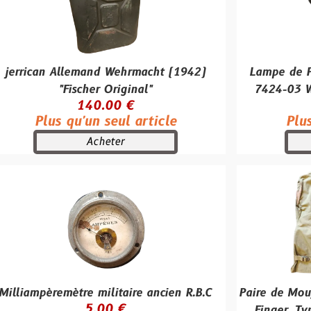
Allemand Wehrmacht (1942)
Lampe de Poche "Knijp
"Fischer Original"
7424-03 Wehrmacht d
140.00 €
40.00
 qu'un seul article
Plus qu'un se
Acheter
Achete
mètre militaire ancien R.B.C
Paire de Moufles US "Mit
5.00 €
Finger, Type II" + In