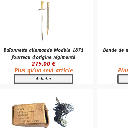
te allemande Modèle 1871
Bande de munitions m
eau d'origine régimenté
MG4
275.00 €
40.00
 qu'un seul article
Plus qu'un se
Acheter
Achete