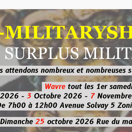
ILITARYSHOP
RPLUS MILITAI
dons nombreux et nombreuses
sur les
b
Wavre
tout les 1er samedi
-
3
Octobre 2026 -
7
Novembre 2026 
 à 12h00
Avenue Solvay 5 Zoning nor
che
25
octobre 2026
Rue du marché co