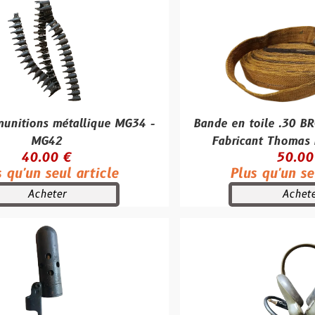
étallique MG34 -
Bande en toile .30 BROWNING –
2
Fabricant Thomas French & S
 €
50.00 €
ul article
Plus qu'un seul article
r
Acheter