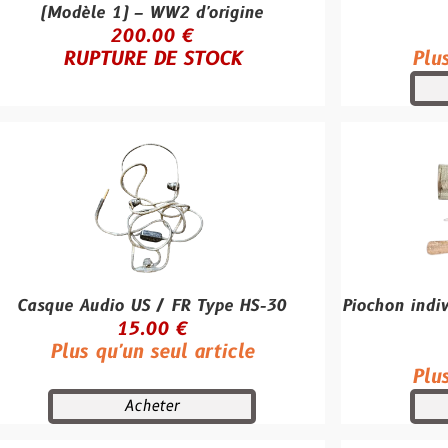
le 1) – WW2 d'origine
Datée 194
200.00 €
30.00
PTURE DE STOCK
Plus qu'un se
Achete
Audio US / FR Type HS-30
Piochon individuel M-
15.00 €
Daté 1
 qu'un seul article
60.00
Plus qu'un se
Acheter
Achete