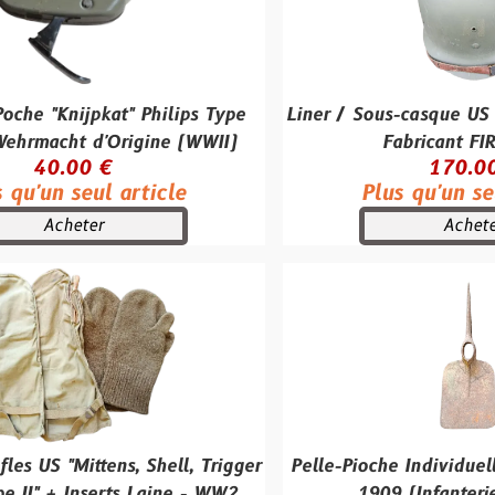
kat" Philips Type
Liner / Sous-casque US M1 origin
'Origine (WWII)
Fabricant FIRESTONE
 €
170.00 €
ul article
Plus qu'un seul article
r
Acheter
tens, Shell, Trigger
Pelle-Pioche Individuelle Seurre 
serts Laine - WW2
1909 (Infanterie Française