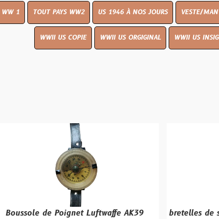
UT PAYS WW2
US 1946 À NOS JOURS
VESTE/MANTEAU
WWI
WWII US COPIE
WWII US ORGIGINAL
WWII US INSIGNES
LIVR
de Poignet Luftwaffe AK39
bretelles de sac L-Strap