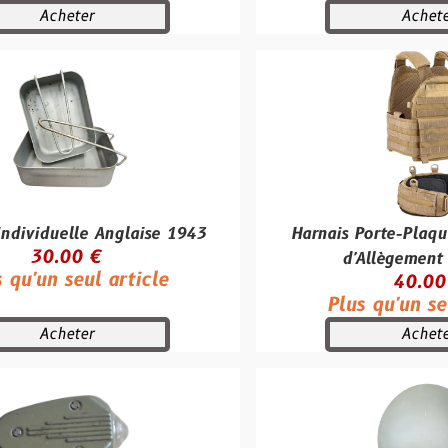
r
Acheter
e Anglaise 1943
Harnais Porte-Plaques et Ceint
 €
d'Allègement Defcon 5
ul article
40.00 €
Plus qu'un seul article
r
Acheter