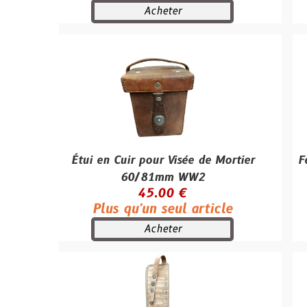
Acheter
Étui en Cuir pour Visée de Mortier
Fer de Pell
60/81mm WW2
WW2 – 
45.00 €
Plus qu'un seul article
Plus
Acheter