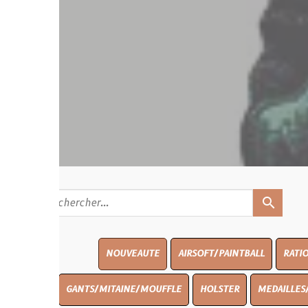
search
NOUVEAUTE
AIRSOFT/PAINTBALL
RATIONS
BLASO
GANTS/MITAINE/MOUFFLE
HOLSTER
MEDAILLES/INSIGNES