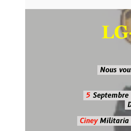
LG-M
SU
Nous vous atten
5
Septembre 2026 
De 7h00
Ciney
Militaria
Diman