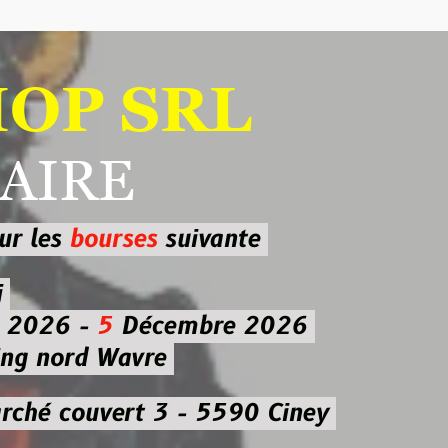
 SRL
RE
ourses
suivante
-
5
Décembre 2026
d Wavre
uvert 3 - 5590 Ciney