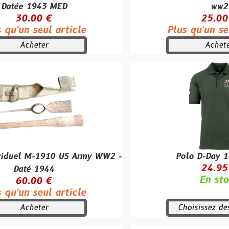
3 MED
ww2
 €
25.00 €
ul article
Plus qu'un seul article
r
Acheter
1910 US Army WW2 -
Polo D-Day 1944 vert
24.95 €
944
En stock
 €
ul article
r
Choisissez des options