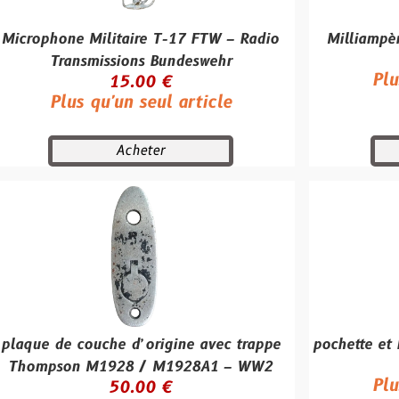
 Militaire T-17 FTW – Radio
Milliampèremètre mili
5.00
nsmissions Bundeswehr
Plus qu'un se
15.00 €
s qu'un seul article
Acheter
Achet
couche d’origine avec trappe
pochette et kit couvert
90.00
 M1928 / M1928A1 – WW2
Plus qu'un se
50.00 €