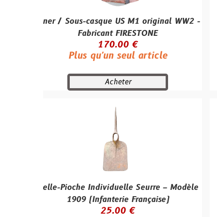
iner / Sous-casque US M1 original WW2 -
Microphone
Fabricant FIRESTONE
Tra
170.00 €
Plus qu'un seul article
Plu
Acheter
elle-Pioche Individuelle Seurre – Modèle
plaque de 
1909 (Infanterie Française)
Thompson
25.00 €