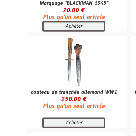
Marquage "BLACKMAN 1945"
Type H-
20.00 €
Plus qu'un seul article
Plu
Acheter
couteau de tranchée allemand WW1
Croisillon 
250.00 €
(18 
Plus qu'un seul article
Plu
Acheter