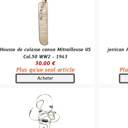
ulasse canon Mitrailleuse US
jerrican Allemand 
Cal.50 WW2 - 1943
"Fischer Or
30.00 €
140.0
s qu'un seul article
Plus qu'un se
Acheter
Achet