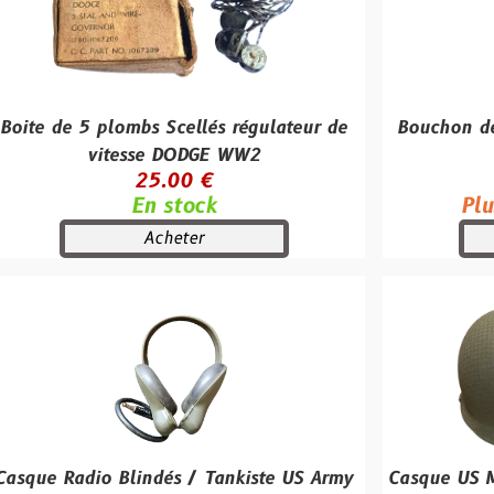
 plombs Scellés régulateur de
Bouchon de tir à blan
itesse DODGE WW2
M96 / 
25.00 €
50.00
En stock
Plus qu'un se
Acheter
Achet
o Blindés / Tankiste US Army
Casque US M1 complet 