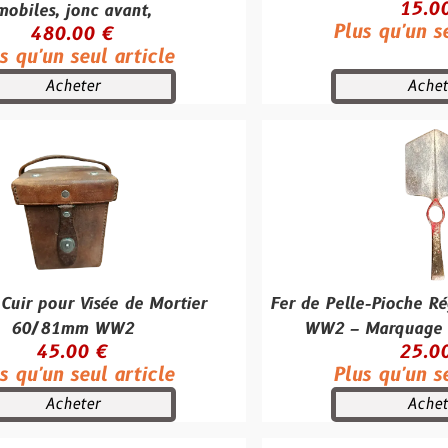
15.00 €
c avant,
Plus qu'un seul article
0 €
ul article
er
Acheter
isée de Mortier
Fer de Pelle-Pioche Réglementai
m WW2
WW2 – Marquage "CHILLING
 €
25.00 €
ul article
Plus qu'un seul article
er
Acheter