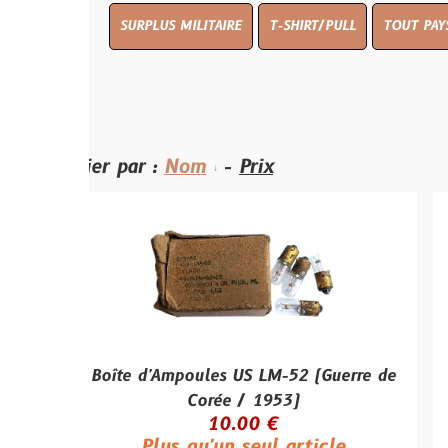
SURPLUS MILITAIRE
T-SHIRT/PULL
TOUT PAYS WW 1
T
ier par :
Nom
-
Prix
Boîte d'Ampoules US LM-52 (Guerre de
Boussole
Corée / 1953)
(Mod
10.00 €
Plus qu'un seul article
R