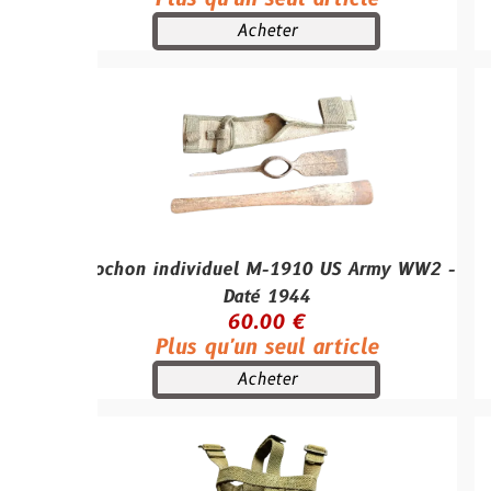
Acheter
ochon individuel M-1910 US Army WW2 -
P
Daté 1944
60.00 €
Plus qu'un seul article
Acheter
C