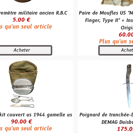
taire ancien R.B.C
Paire de Moufles US "Mittens, Shell
 €
Finger, Type II" + Inserts Laine
ul article
Origine
60.00 €
Plus qu'un seul article
er
Acheter
 us 1944 gamelle us
Poignard de tranchée-baïonnette 
 €
DEMAG Duisburg - WW1
ul article
175.00 €