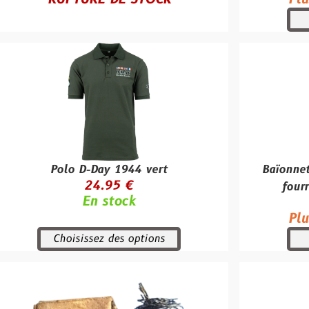
Achet
olo D-Day 1944 vert
Baïonnette allema
24.95 €
fourreau d'origi
En stock
275.0
Plus qu'un se
hoisissez des options
Achet