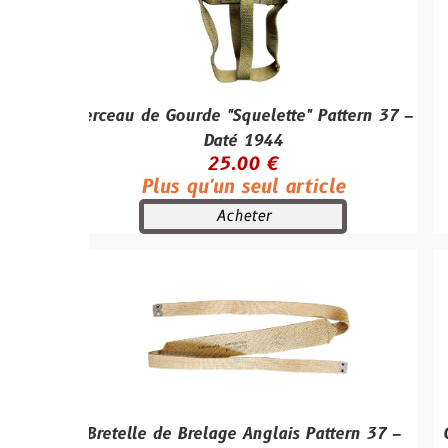
erceau de Gourde "Squelette" Pattern 37 –
Boite de 5
Daté 1944
v
25.00 €
Plus qu'un seul article
Acheter
Bretelle de Brelage Anglais Pattern 37 –
Casque Radi