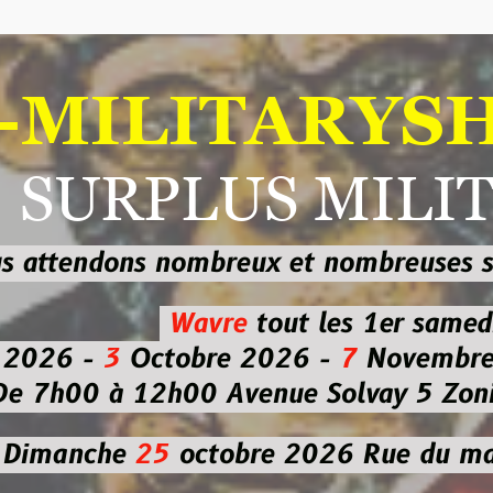
ILITARYSHOP
RPLUS MILITAI
dons nombreux et nombreuses
sur les
b
Wavre
tout les 1er samedi
-
3
Octobre 2026 -
7
Novembre 2026 
 à 12h00
Avenue Solvay 5 Zoning nor
che
25
octobre 2026
Rue du marché co