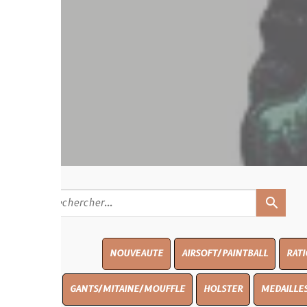
search
NOUVEAUTE
AIRSOFT/PAINTBALL
RATIONS
BLAS
GANTS/MITAINE/MOUFFLE
HOLSTER
MEDAILLES/INSIGNES