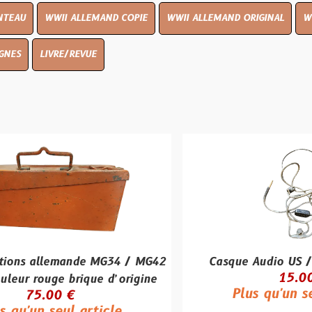
I ALLEMAND COPIE
WWII ALLEMAND ORIGINAL
WWII UK ORIGI
E/REVUE
emande MG34 / MG42
Casque Audio US / FR Type H
15.00 €
 brique d’origine
Plus qu'un seul article
 €
ul article