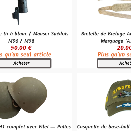
c / Mauser Suédois
Bretelle de Brelage Anglais Patt
M38
Marquage "A.E.F. 1943"
 €
20.00 €
ul article
Plus qu'un seul article
er
Acheter
avec Filet — Pattes
Casquette de base-ball B-17 Flying