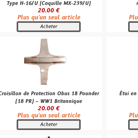
16/U (Coquille MX-239/U)
mobiles, jon
20.00 €
480.0
s qu'un seul article
Plus qu'un se
Acheter
Achet
de Protection Obus 18 Pounder
Étui en Cuir pour V
PR) – WW1 Britannique
60/81m
20.00 €
45.00
s qu'un seul article
Plus qu'un se
Acheter
Achet