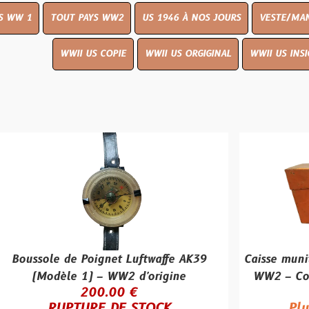
OUT PAYS WW2
US 1946 À NOS JOURS
VESTE/MANTEAU
WWI
WWII US COPIE
WWII US ORGIGINAL
WWII US INSIGNES
LIVR
 de Poignet Luftwaffe AK39
Caisse munitions all
èle 1) – WW2 d'origine
WW2 – Couleur rouge
200.00 €
75.00
UPTURE DE STOCK
Plus qu'un se