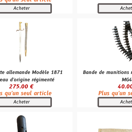
er
Acheter
nde Modèle 1871
Bande de munitions métallique
ne régimenté
MG42
0 €
40.00 €
ul article
Plus qu'un seul article
er
Acheter