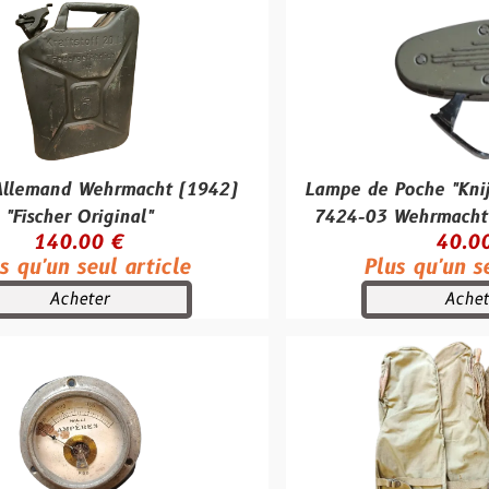
Wehrmacht (1942)
Lampe de Poche "Knijpkat" Phili
iginal"
7424-03 Wehrmacht d'Origine 
0 €
40.00 €
ul article
Plus qu'un seul article
er
Acheter