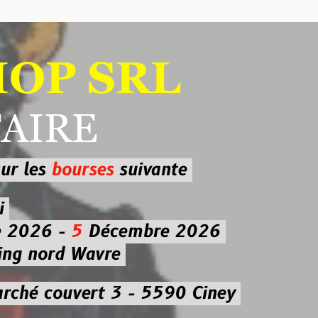
 SRL
RE
ourses
suivante
-
5
Décembre 2026
d Wavre
uvert 3 - 5590 Ciney