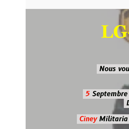
LG-M
SU
Nous vous atten
5
Septembre 2026 
De 7h00
Ciney
Militaria
Diman