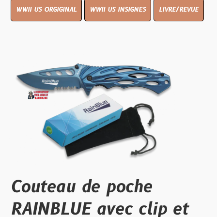
WWII US ORGIGINAL
WWII US INSIGNES
LIVRE/REVUE
Couteau de poche
RAINBLUE avec clip et