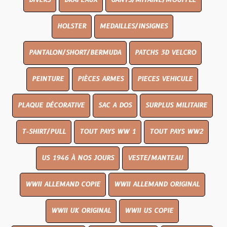
DIVERS
DRAPEAUX
GANTS/MITAINE/MOUFFLE
HOLSTER
MEDAILLES/INSIGNES
PANTALON/SHORT/BERMUDA
PATCHS 3D VELCRO
PEINTURE
PIÈCES ARMES
PIECES VEHICULE
PLAQUE DÉCORATIVE
SAC A DOS
SURPLUS MILITAIRE
T-SHIRT/PULL
TOUT PAYS WW 1
TOUT PAYS WW2
US 1946 À NOS JOURS
VESTE/MANTEAU
WWII ALLEMAND COPIE
WWII ALLEMAND ORIGINAL
WWII UK ORIGINAL
WWII US COPIE