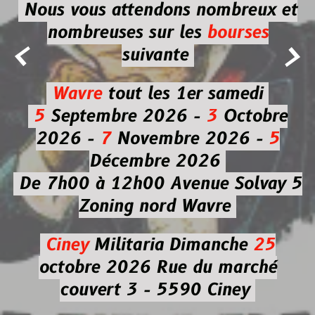
Nous vous attendons nombreux et
nombreuses
sur les
bourses


suivante
Wavre
tout les 1er samedi
5
Septembre 2026 -
3
Octobre
2026 -
7
Novembre 2026 -
5
Décembre 2026
De 7h00 à 12h00
Avenue Solvay 5
Zoning nord Wavre
Ciney
Militaria
Dimanche
25
octobre 2026
Rue du marché
couvert 3 - 5590 Ciney