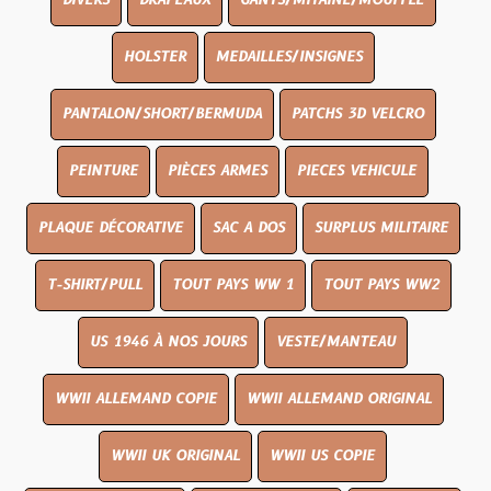
DIVERS
DRAPEAUX
GANTS/MITAINE/MOUFFLE
HOLSTER
MEDAILLES/INSIGNES
PANTALON/SHORT/BERMUDA
PATCHS 3D VELCRO
PEINTURE
PIÈCES ARMES
PIECES VEHICULE
PLAQUE DÉCORATIVE
SAC A DOS
SURPLUS MILITAIRE
T-SHIRT/PULL
TOUT PAYS WW 1
TOUT PAYS WW2
US 1946 À NOS JOURS
VESTE/MANTEAU
WWII ALLEMAND COPIE
WWII ALLEMAND ORIGINAL
WWII UK ORIGINAL
WWII US COPIE