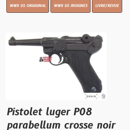
WWII US ORGIGINAL
WWII US INSIGNES
LIVRE/REVUE
Pistolet luger P08
parabellum crosse noir