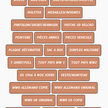
DIVERS
DRAPEAUX
GANTS/MITAINE/MOUFFLE
HOLSTER
MEDAILLES/INSIGNES
PANTALON/SHORT/BERMUDA
PATCHS 3D VELCRO
PEINTURE
PIÈCES ARMES
PIECES VEHICULE
PLAQUE DÉCORATIVE
SAC A DOS
SURPLUS MILITAIRE
T-SHIRT/PULL
TOUT PAYS WW 1
TOUT PAYS WW2
US 1946 À NOS JOURS
VESTE/MANTEAU
WWII ALLEMAND COPIE
WWII ALLEMAND ORIGINAL
WWII UK ORIGINAL
WWII US COPIE