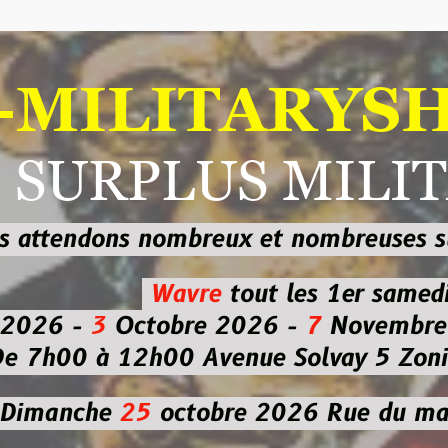
ILITARYSHOP
RPLUS MILITAI
dons nombreux et nombreuses
sur les
b
Wavre
tout les 1er samedi
-
3
Octobre 2026 -
7
Novembre 2026 
 à 12h00
Avenue Solvay 5 Zoning nor
che
25
octobre 2026
Rue du marché co