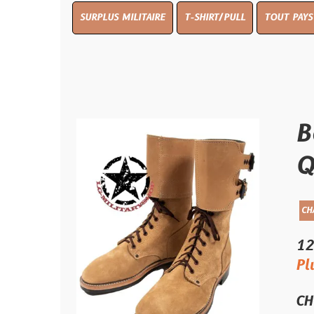
SURPLUS MILITAIRE
T-SHIRT/PULL
TOUT PAYS WW 1
TO
Bottes
QMI
CHAUSSURES
W
120.00 €
Plus qu'un s
CHOIX TAILL