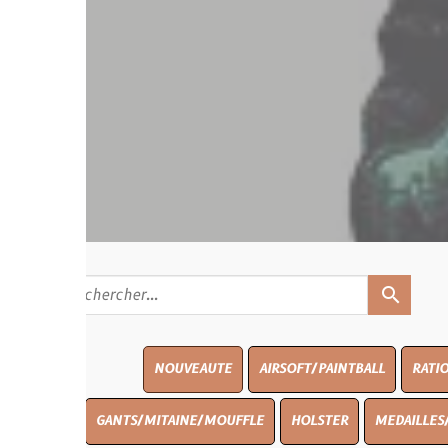
search
NOUVEAUTE
AIRSOFT/PAINTBALL
RATIONS
BLASO
GANTS/MITAINE/MOUFFLE
HOLSTER
MEDAILLES/INSIGNES