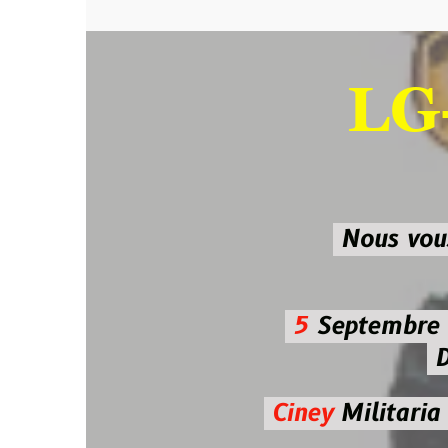
LG-M
SU
Nous vous atten
5
Septembre 2026 
De 7h00
Ciney
Militaria
Diman