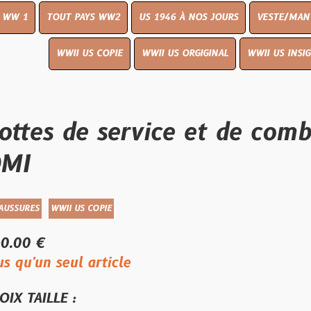
UT PAYS WW2
US 1946 À NOS JOURS
VESTE/MANTEAU
WWI
WWII US COPIE
WWII US ORGIGINAL
WWII US INSIGNES
LIVR
 de service et de combat, 
WII US COPIE
eul article
E :