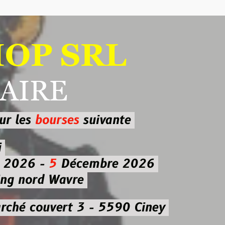
 SRL
RE
ourses
suivante
-
5
Décembre 2026
d Wavre
uvert 3 - 5590 Ciney