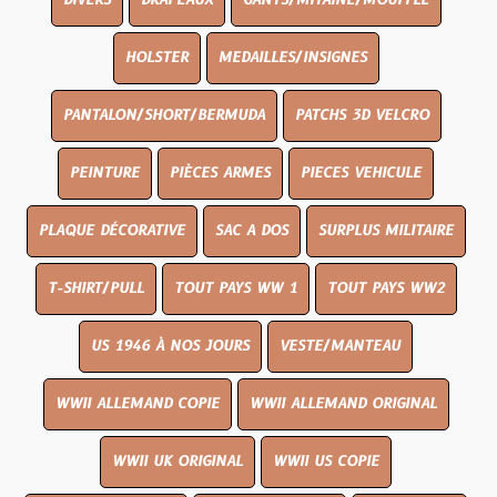
DIVERS
DRAPEAUX
GANTS/MITAINE/MOUFFLE
HOLSTER
MEDAILLES/INSIGNES
PANTALON/SHORT/BERMUDA
PATCHS 3D VELCRO
PEINTURE
PIÈCES ARMES
PIECES VEHICULE
PLAQUE DÉCORATIVE
SAC A DOS
SURPLUS MILITAIRE
T-SHIRT/PULL
TOUT PAYS WW 1
TOUT PAYS WW2
US 1946 À NOS JOURS
VESTE/MANTEAU
WWII ALLEMAND COPIE
WWII ALLEMAND ORIGINAL
WWII UK ORIGINAL
WWII US COPIE