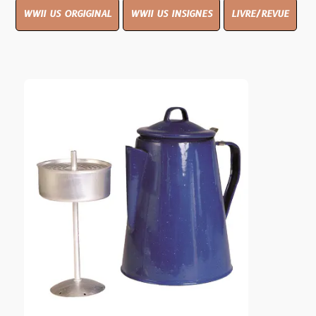
WWII US ORGIGINAL
WWII US INSIGNES
LIVRE/REVUE