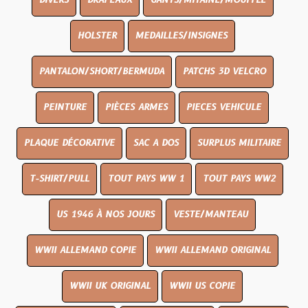
DIVERS
DRAPEAUX
GANTS/MITAINE/MOUFFLE
HOLSTER
MEDAILLES/INSIGNES
PANTALON/SHORT/BERMUDA
PATCHS 3D VELCRO
PEINTURE
PIÈCES ARMES
PIECES VEHICULE
PLAQUE DÉCORATIVE
SAC A DOS
SURPLUS MILITAIRE
T-SHIRT/PULL
TOUT PAYS WW 1
TOUT PAYS WW2
US 1946 À NOS JOURS
VESTE/MANTEAU
WWII ALLEMAND COPIE
WWII ALLEMAND ORIGINAL
WWII UK ORIGINAL
WWII US COPIE