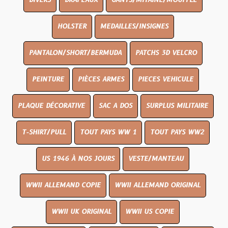
DIVERS
DRAPEAUX
GANTS/MITAINE/MOUFFLE
HOLSTER
MEDAILLES/INSIGNES
PANTALON/SHORT/BERMUDA
PATCHS 3D VELCRO
PEINTURE
PIÈCES ARMES
PIECES VEHICULE
PLAQUE DÉCORATIVE
SAC A DOS
SURPLUS MILITAIRE
T-SHIRT/PULL
TOUT PAYS WW 1
TOUT PAYS WW2
US 1946 À NOS JOURS
VESTE/MANTEAU
WWII ALLEMAND COPIE
WWII ALLEMAND ORIGINAL
WWII UK ORIGINAL
WWII US COPIE