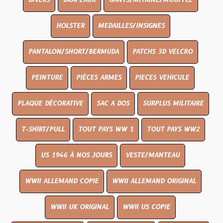
DIVERS
DRAPEAUX
GANTS/MITAINE/MOUFFLE
HOLSTER
MEDAILLES/INSIGNES
PANTALON/SHORT/BERMUDA
PATCHS 3D VELCRO
PEINTURE
PIÈCES ARMES
PIECES VEHICULE
PLAQUE DÉCORATIVE
SAC A DOS
SURPLUS MILITAIRE
T-SHIRT/PULL
TOUT PAYS WW 1
TOUT PAYS WW2
US 1946 À NOS JOURS
VESTE/MANTEAU
WWII ALLEMAND COPIE
WWII ALLEMAND ORIGINAL
WWII UK ORIGINAL
WWII US COPIE