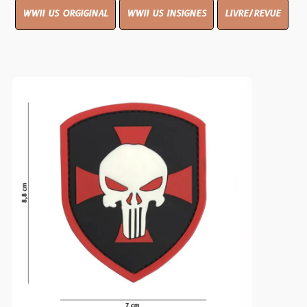
WWII US ORGIGINAL
WWII US INSIGNES
LIVRE/REVUE