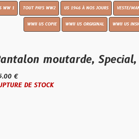
OUT PAYS WW2
US 1946 À NOS JOURS
VESTE/MANTEAU
WWI
WWII US COPIE
WWII US ORGIGINAL
WWII US INSIGNES
LIVR
on moutarde, Special, 34 x
E STOCK