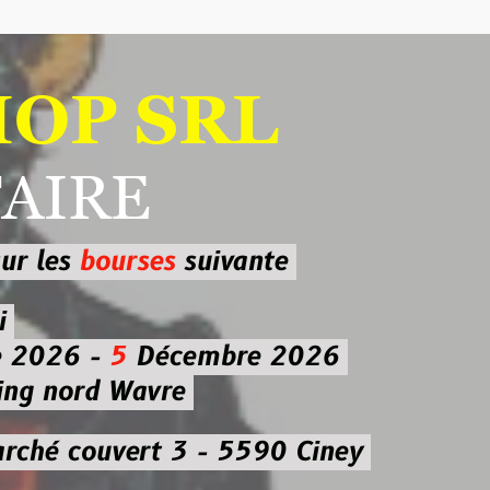
 SRL
RE
ourses
suivante
-
5
Décembre 2026
d Wavre
uvert 3 - 5590 Ciney