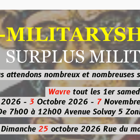
ILITARYSHOP
RPLUS MILITAI
dons nombreux et nombreuses
sur les
b
Wavre
tout les 1er samedi
-
3
Octobre 2026 -
7
Novembre 2026 
 à 12h00
Avenue Solvay 5 Zoning nor
che
25
octobre 2026
Rue du marché co