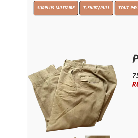
SURPLUS MILITAIRE
T-SHIRT/PULL
TOUT PAYS WW 1
T
Pantal
75.00 €
RUPTURE D