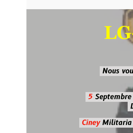
LG-M
SU
Nous vous atten
5
Septembre 2026 
De 7h00
Ciney
Militaria
Diman