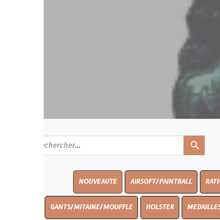
search
NOUVEAUTE
AIRSOFT/PAINTBALL
RATIONS
BLAS
GANTS/MITAINE/MOUFFLE
HOLSTER
MEDAILLES/INSIGNES