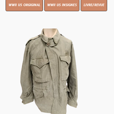
WWII US ORGIGINAL
WWII US INSIGNES
LIVRE/REVUE