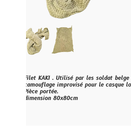
Filet KAKI . Utilisé par les soldat belge , il éta
camouflage improvisé pour le casque lorsqu’il ét
Pièce portée.
dimension 80x80cm