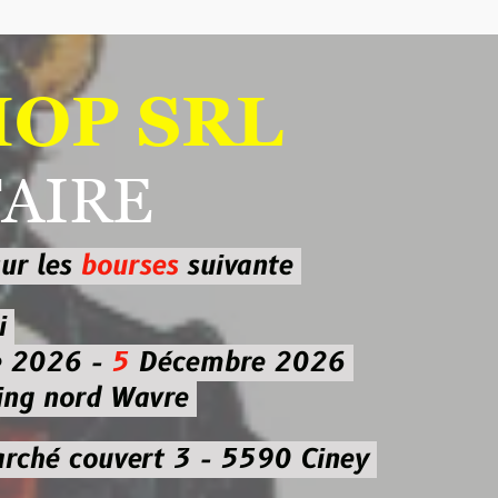
 SRL
RE
ourses
suivante
-
5
Décembre 2026
d Wavre
uvert 3 - 5590 Ciney