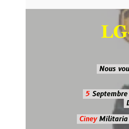
LG-M
SU
Nous vous atten
5
Septembre 2026 
De 7h00
Ciney
Militaria
Diman