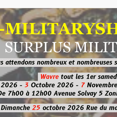
ILITARYSHOP
RPLUS MILITAI
dons nombreux et nombreuses
sur les
b
Wavre
tout les 1er samedi
-
3
Octobre 2026 -
7
Novembre 2026 
 à 12h00
Avenue Solvay 5 Zoning nor
che
25
octobre 2026
Rue du marché co