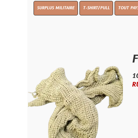
SURPLUS MILITAIRE
T-SHIRT/PULL
TOUT PAYS WW 1
T
Foular
10.00 €
RUPTURE D