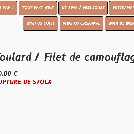
OUT PAYS WW2
US 1946 À NOS JOURS
VESTE/MANTEAU
WWI
WWII US COPIE
WWII US ORGIGINAL
WWII US INSIGNES
LIVR
d / Filet de camouflage be
E STOCK