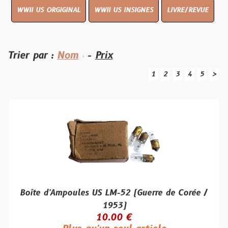
WWII US ORGIGINAL
WWII US INSIGNES
LIVRE/REVUE
Trier par :
Nom
-
Prix
1
2
3
4
5
>
Boîte d'Ampoules US LM-52 (Guerre de Corée /
1953)
10.00 €