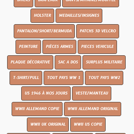
DIVERS
DRAPEAUX
GANTS/MITAINE/MOUFFLE
HOLSTER
MEDAILLES/INSIGNES
PANTALON/SHORT/BERMUDA
PATCHS 3D VELCRO
PEINTURE
PIÈCES ARMES
PIECES VEHICULE
PLAQUE DÉCORATIVE
SAC A DOS
SURPLUS MILITAIRE
T-SHIRT/PULL
TOUT PAYS WW 1
TOUT PAYS WW2
US 1946 À NOS JOURS
VESTE/MANTEAU
WWII ALLEMAND COPIE
WWII ALLEMAND ORIGINAL
WWII UK ORIGINAL
WWII US COPIE