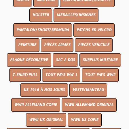
DIVERS
DRAPEAUX
GANTS/MITAINE/MOUFFLE
HOLSTER
MEDAILLES/INSIGNES
PANTALON/SHORT/BERMUDA
PATCHS 3D VELCRO
PEINTURE
PIÈCES ARMES
PIECES VEHICULE
PLAQUE DÉCORATIVE
SAC A DOS
SURPLUS MILITAIRE
T-SHIRT/PULL
TOUT PAYS WW 1
TOUT PAYS WW2
US 1946 À NOS JOURS
VESTE/MANTEAU
WWII ALLEMAND COPIE
WWII ALLEMAND ORIGINAL
WWII UK ORIGINAL
WWII US COPIE