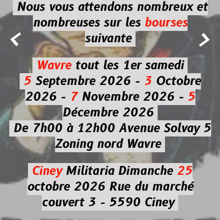
Nous vous attendons nombreux et
nombreuses
sur les
bourses


suivante
Wavre
tout les 1er samedi
5
Septembre 2026 -
3
Octobre
2026 -
7
Novembre 2026 -
5
Décembre 2026
De 7h00 à 12h00
Avenue Solvay 5
Zoning nord Wavre
Ciney
Militaria
Dimanche
25
octobre 2026
Rue du marché
couvert 3 - 5590 Ciney