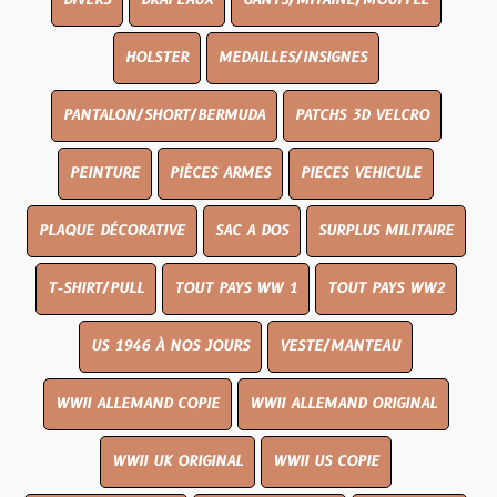
DIVERS
DRAPEAUX
GANTS/MITAINE/MOUFFLE
HOLSTER
MEDAILLES/INSIGNES
PANTALON/SHORT/BERMUDA
PATCHS 3D VELCRO
PEINTURE
PIÈCES ARMES
PIECES VEHICULE
PLAQUE DÉCORATIVE
SAC A DOS
SURPLUS MILITAIRE
T-SHIRT/PULL
TOUT PAYS WW 1
TOUT PAYS WW2
US 1946 À NOS JOURS
VESTE/MANTEAU
WWII ALLEMAND COPIE
WWII ALLEMAND ORIGINAL
WWII UK ORIGINAL
WWII US COPIE