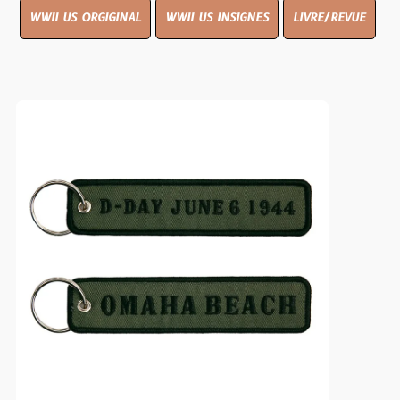
WWII US ORGIGINAL
WWII US INSIGNES
LIVRE/REVUE