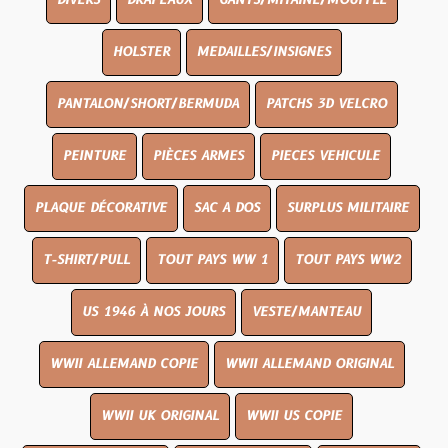
DIVERS
DRAPEAUX
GANTS/MITAINE/MOUFFLE
HOLSTER
MEDAILLES/INSIGNES
PANTALON/SHORT/BERMUDA
PATCHS 3D VELCRO
PEINTURE
PIÈCES ARMES
PIECES VEHICULE
PLAQUE DÉCORATIVE
SAC A DOS
SURPLUS MILITAIRE
T-SHIRT/PULL
TOUT PAYS WW 1
TOUT PAYS WW2
US 1946 À NOS JOURS
VESTE/MANTEAU
WWII ALLEMAND COPIE
WWII ALLEMAND ORIGINAL
WWII UK ORIGINAL
WWII US COPIE