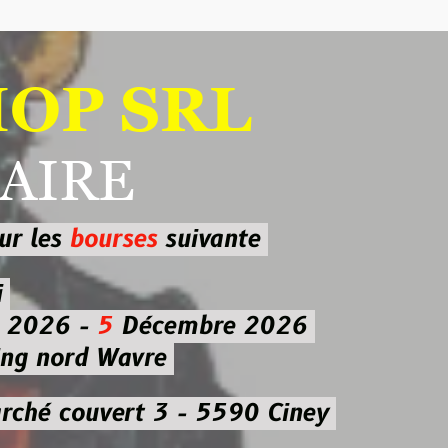
 SRL
RE
ourses
suivante
-
5
Décembre 2026
d Wavre
uvert 3 - 5590 Ciney