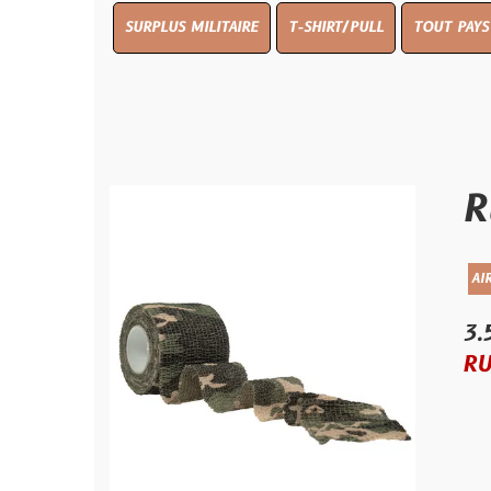
SURPLUS MILITAIRE
T-SHIRT/PULL
TOUT PAYS WW 1
TO
Ruban
AIRSOFT/PAINTB
3.50 €
RUPTURE D