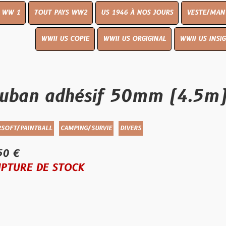
UT PAYS WW2
US 1946 À NOS JOURS
VESTE/MANTEAU
WWI
WWII US COPIE
WWII US ORGIGINAL
WWII US INSIGNES
LIVR
 adhésif 50mm (4.5m) woo
ALL
CAMPING/SURVIE
DIVERS
E STOCK