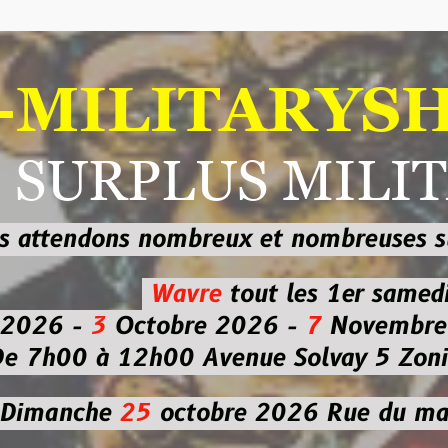
ILITARYSHOP
RPLUS MILITAI
dons nombreux et nombreuses
sur les
b
Wavre
tout les 1er samedi
-
3
Octobre 2026 -
7
Novembre 2026 
 à 12h00
Avenue Solvay 5 Zoning nor
che
25
octobre 2026
Rue du marché co