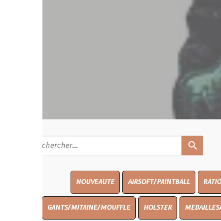
search
NOUVEAUTE
AIRSOFT/PAINTBALL
RATIONS
BLASO
GANTS/MITAINE/MOUFFLE
HOLSTER
MEDAILLES/INSIGNES