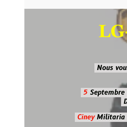
LG-M
SU
Nous vous atten
5
Septembre 2026 
De 7h00
Ciney
Militaria
Diman