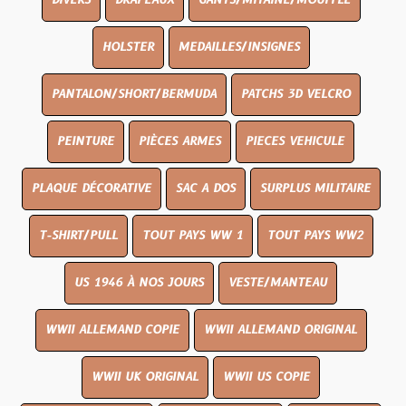
DIVERS
DRAPEAUX
GANTS/MITAINE/MOUFFLE
HOLSTER
MEDAILLES/INSIGNES
PANTALON/SHORT/BERMUDA
PATCHS 3D VELCRO
PEINTURE
PIÈCES ARMES
PIECES VEHICULE
PLAQUE DÉCORATIVE
SAC A DOS
SURPLUS MILITAIRE
T-SHIRT/PULL
TOUT PAYS WW 1
TOUT PAYS WW2
US 1946 À NOS JOURS
VESTE/MANTEAU
WWII ALLEMAND COPIE
WWII ALLEMAND ORIGINAL
WWII UK ORIGINAL
WWII US COPIE