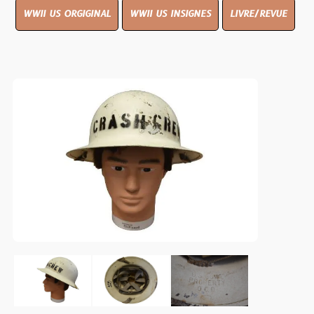
WWII US ORGIGINAL
WWII US INSIGNES
LIVRE/REVUE