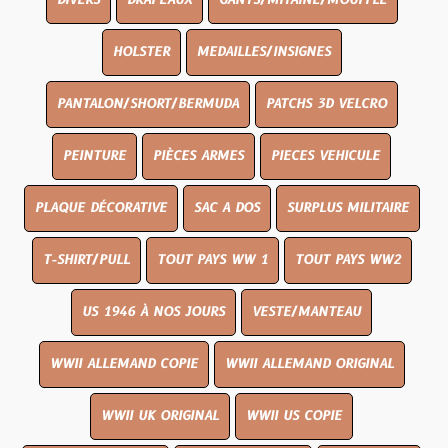
DIVERS
DRAPEAUX
GANTS/MITAINE/MOUFFLE
HOLSTER
MEDAILLES/INSIGNES
PANTALON/SHORT/BERMUDA
PATCHS 3D VELCRO
PEINTURE
PIÈCES ARMES
PIECES VEHICULE
PLAQUE DÉCORATIVE
SAC A DOS
SURPLUS MILITAIRE
T-SHIRT/PULL
TOUT PAYS WW 1
TOUT PAYS WW2
US 1946 À NOS JOURS
VESTE/MANTEAU
WWII ALLEMAND COPIE
WWII ALLEMAND ORIGINAL
WWII UK ORIGINAL
WWII US COPIE