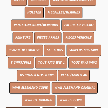
DIVERS
DRAPEAUX
GANTS/MITAINE/MOUFFLE
HOLSTER
MEDAILLES/INSIGNES
PANTALON/SHORT/BERMUDA
PATCHS 3D VELCRO
PEINTURE
PIÈCES ARMES
PIECES VEHICULE
PLAQUE DÉCORATIVE
SAC A DOS
SURPLUS MILITAIRE
T-SHIRT/PULL
TOUT PAYS WW 1
TOUT PAYS WW2
US 1946 À NOS JOURS
VESTE/MANTEAU
WWII ALLEMAND COPIE
WWII ALLEMAND ORIGINAL
WWII UK ORIGINAL
WWII US COPIE