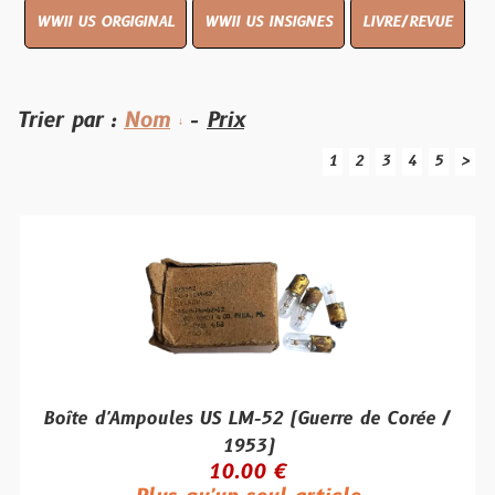
WWII US ORGIGINAL
WWII US INSIGNES
LIVRE/REVUE
Trier par :
Nom
-
Prix
1
2
3
4
5
>
Boîte d'Ampoules US LM-52 (Guerre de Corée /
1953)
10.00 €