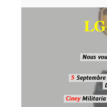
LG-M
SU
Nous vous atten
5
Septembre 2026 
De 7h00
Ciney
Militaria
Diman