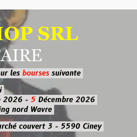
 SRL
RE
ourses
suivante
-
5
Décembre 2026
d Wavre
uvert 3 - 5590 Ciney