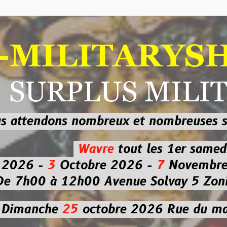
ILITARYSHOP
RPLUS MILITAI
dons nombreux et nombreuses
sur les
b
Wavre
tout les 1er samedi
-
3
Octobre 2026 -
7
Novembre 2026 
 à 12h00
Avenue Solvay 5 Zoning nor
che
25
octobre 2026
Rue du marché co