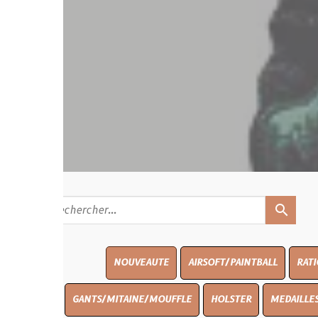
search
NOUVEAUTE
AIRSOFT/PAINTBALL
RATIONS
BLAS
GANTS/MITAINE/MOUFFLE
HOLSTER
MEDAILLES/INSIGNES