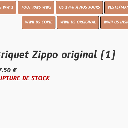
OUT PAYS WW2
US 1946 À NOS JOURS
VESTE/MANTEAU
WWI
WWII US COPIE
WWII US ORGIGINAL
WWII US INSIGNES
LIVR
t Zippo original (1)
E STOCK