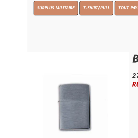
SURPLUS MILITAIRE
T-SHIRT/PULL
TOUT PAYS WW 1
T
Brique
27.50 €
RUPTURE D