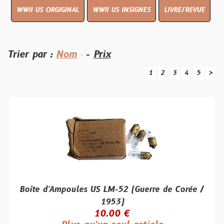
WWII US ORGIGINAL
WWII US INSIGNES
LIVRE/REVUE
Trier par :
Nom
-
Prix
1
2
3
4
5
>
Boîte d'Ampoules US LM-52 (Guerre de Corée /
1953)
10.00 €