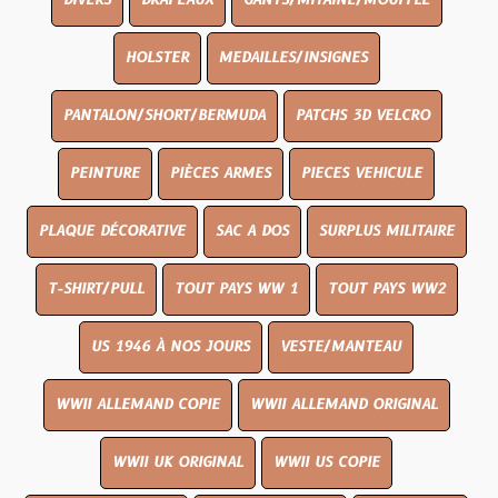
DIVERS
DRAPEAUX
GANTS/MITAINE/MOUFFLE
HOLSTER
MEDAILLES/INSIGNES
PANTALON/SHORT/BERMUDA
PATCHS 3D VELCRO
PEINTURE
PIÈCES ARMES
PIECES VEHICULE
PLAQUE DÉCORATIVE
SAC A DOS
SURPLUS MILITAIRE
T-SHIRT/PULL
TOUT PAYS WW 1
TOUT PAYS WW2
US 1946 À NOS JOURS
VESTE/MANTEAU
WWII ALLEMAND COPIE
WWII ALLEMAND ORIGINAL
WWII UK ORIGINAL
WWII US COPIE