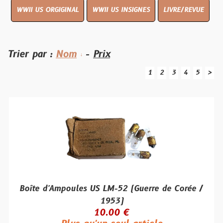
WWII US ORGIGINAL
WWII US INSIGNES
LIVRE/REVUE
Trier par :
Nom
-
Prix
1
2
3
4
5
>
Boîte d'Ampoules US LM-52 (Guerre de Corée /
1953)
10.00 €