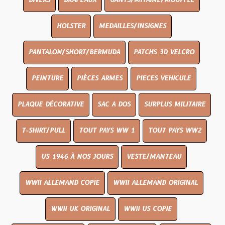
DIVERS
DRAPEAUX
GANTS/MITAINE/MOUFFLE
HOLSTER
MEDAILLES/INSIGNES
PANTALON/SHORT/BERMUDA
PATCHS 3D VELCRO
PEINTURE
PIÈCES ARMES
PIECES VEHICULE
PLAQUE DÉCORATIVE
SAC A DOS
SURPLUS MILITAIRE
T-SHIRT/PULL
TOUT PAYS WW 1
TOUT PAYS WW2
US 1946 À NOS JOURS
VESTE/MANTEAU
WWII ALLEMAND COPIE
WWII ALLEMAND ORIGINAL
WWII UK ORIGINAL
WWII US COPIE