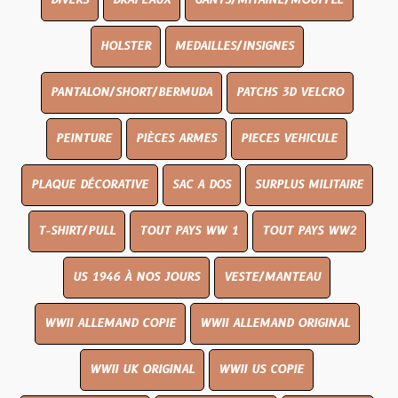
DIVERS
DRAPEAUX
GANTS/MITAINE/MOUFFLE
HOLSTER
MEDAILLES/INSIGNES
PANTALON/SHORT/BERMUDA
PATCHS 3D VELCRO
PEINTURE
PIÈCES ARMES
PIECES VEHICULE
PLAQUE DÉCORATIVE
SAC A DOS
SURPLUS MILITAIRE
T-SHIRT/PULL
TOUT PAYS WW 1
TOUT PAYS WW2
US 1946 À NOS JOURS
VESTE/MANTEAU
WWII ALLEMAND COPIE
WWII ALLEMAND ORIGINAL
WWII UK ORIGINAL
WWII US COPIE