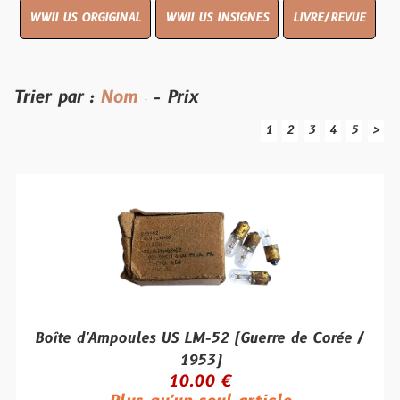
WWII US ORGIGINAL
WWII US INSIGNES
LIVRE/REVUE
Trier par :
Nom
-
Prix
1
2
3
4
5
>
Boîte d'Ampoules US LM-52 (Guerre de Corée /
1953)
10.00 €