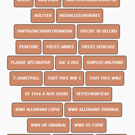
DIVERS
DRAPEAUX
GANTS/MITAINE/MOUFFLE
HOLSTER
MEDAILLES/INSIGNES
PANTALON/SHORT/BERMUDA
PATCHS 3D VELCRO
PEINTURE
PIÈCES ARMES
PIECES VEHICULE
PLAQUE DÉCORATIVE
SAC A DOS
SURPLUS MILITAIRE
T-SHIRT/PULL
TOUT PAYS WW 1
TOUT PAYS WW2
US 1946 À NOS JOURS
VESTE/MANTEAU
WWII ALLEMAND COPIE
WWII ALLEMAND ORIGINAL
WWII UK ORIGINAL
WWII US COPIE