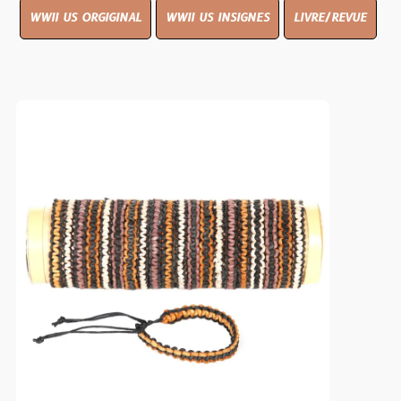
WWII US ORGIGINAL
WWII US INSIGNES
LIVRE/REVUE