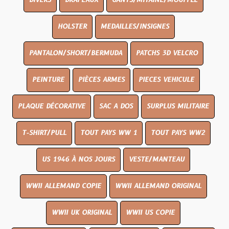
DIVERS
DRAPEAUX
GANTS/MITAINE/MOUFFLE
HOLSTER
MEDAILLES/INSIGNES
PANTALON/SHORT/BERMUDA
PATCHS 3D VELCRO
PEINTURE
PIÈCES ARMES
PIECES VEHICULE
PLAQUE DÉCORATIVE
SAC A DOS
SURPLUS MILITAIRE
T-SHIRT/PULL
TOUT PAYS WW 1
TOUT PAYS WW2
US 1946 À NOS JOURS
VESTE/MANTEAU
WWII ALLEMAND COPIE
WWII ALLEMAND ORIGINAL
WWII UK ORIGINAL
WWII US COPIE