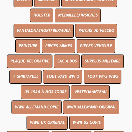
DIVERS
DRAPEAUX
GANTS/MITAINE/MOUFFLE
HOLSTER
MEDAILLES/INSIGNES
PANTALON/SHORT/BERMUDA
PATCHS 3D VELCRO
PEINTURE
PIÈCES ARMES
PIECES VEHICULE
PLAQUE DÉCORATIVE
SAC A DOS
SURPLUS MILITAIRE
T-SHIRT/PULL
TOUT PAYS WW 1
TOUT PAYS WW2
US 1946 À NOS JOURS
VESTE/MANTEAU
WWII ALLEMAND COPIE
WWII ALLEMAND ORIGINAL
WWII UK ORIGINAL
WWII US COPIE