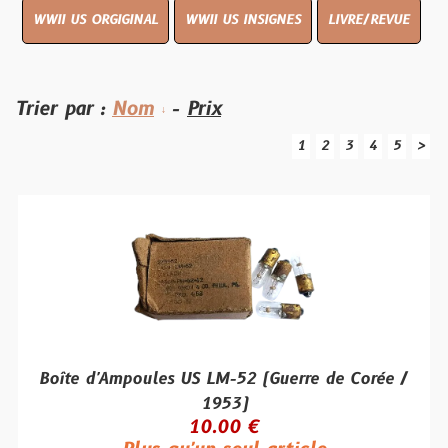
WWII US ORGIGINAL
WWII US INSIGNES
LIVRE/REVUE
Trier par :
Nom
-
Prix
1
2
3
4
5
>
Boîte d'Ampoules US LM-52 (Guerre de Corée /
1953)
10.00 €