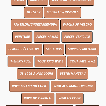
DIVERS
DRAPEAUX
GANTS/MITAINE/MOUFFLE
HOLSTER
MEDAILLES/INSIGNES
PANTALON/SHORT/BERMUDA
PATCHS 3D VELCRO
PEINTURE
PIÈCES ARMES
PIECES VEHICULE
PLAQUE DÉCORATIVE
SAC A DOS
SURPLUS MILITAIRE
T-SHIRT/PULL
TOUT PAYS WW 1
TOUT PAYS WW2
US 1946 À NOS JOURS
VESTE/MANTEAU
WWII ALLEMAND COPIE
WWII ALLEMAND ORIGINAL
WWII UK ORIGINAL
WWII US COPIE