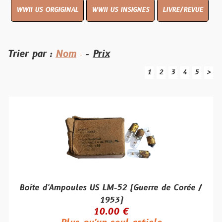
WWII US ORGIGINAL
WWII US INSIGNES
LIVRE/REVUE
Trier par :
Nom
-
Prix
1
2
3
4
5
>
Boîte d'Ampoules US LM-52 (Guerre de Corée /
1953)
10.00 €